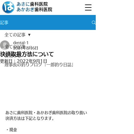
あさに
歯科医院
あかおぎ
歯科医院
記事
全ての記事
dental-1
全ての記事
2021年8月6日
決済取扱方法について
お知らせ
更新日：
2022年9月1日
理事長の釣りブログ「一郎釣り日誌」
あさに歯科医院・あかおぎ歯科医院の取り扱い
決済方法は下記となります。
・現金